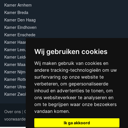
Kamer Arnhem
Kamer Breda
Kamer Den Haag
Kamer Eindhoven
Kamer Enschede
Kamer Haarlem
Kamer Leeuwarden
Wij gebruiken cookies
Kamer Leiden
Wij maken gebruik van cookies en
Kamer Maastricht
andere tracking-technologieën om uw
Kamer Nijmegen
surfervaring op onze website te
Kamer Rotterdam
verbeteren, om gepersonaliseerde
Kamer Utrecht
inhoud en advertenties te tonen, om
Kamer Zwolle
ons websiteverkeer te analyseren en
om te begrijpen waar onze bezoekers
vandaan komen.
Over ons
|
Contact
|
Adverteren
|
Sitemap
|
Algemene
voorwaarden
Update cookies preferences
Ik ga akkoord