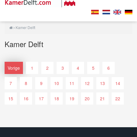
Kamer Delft
Kamer Delft
Vorige
1
2
3
4
5
6
7
8
9
10
11
12
13
14
15
16
17
18
19
20
21
22