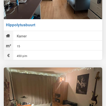
Hippolytusbuurt
Kamer
15
450 p/m