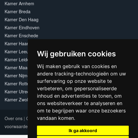
Kamer Arnhem
Kamer Breda
Kamer Den Haag
Kamer Eindhoven
Kamer Enschede
Kamer Haarlem
Kamer Leeuwarden
Wij gebruiken cookies
Kamer Leiden
Wij maken gebruik van cookies en
Kamer Maastricht
andere tracking-technologieën om uw
Kamer Nijmegen
surfervaring op onze website te
Kamer Rotterdam
verbeteren, om gepersonaliseerde
Kamer Utrecht
inhoud en advertenties te tonen, om
Kamer Zwolle
ons websiteverkeer te analyseren en
om te begrijpen waar onze bezoekers
vandaan komen.
Over ons
|
Contact
|
Adverteren
|
Sitemap
|
Algemene
voorwaarden
Update cookies preferences
Ik ga akkoord