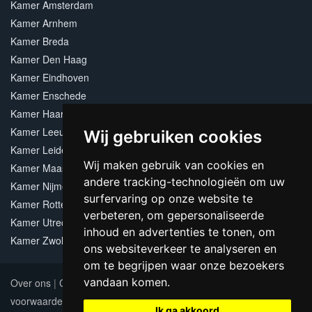
Kamer Amsterdam
Kamer Arnhem
Kamer Breda
Kamer Den Haag
Kamer Eindhoven
Kamer Enschede
Kamer Haarlem
Kamer Leeuwarden
Wij gebruiken cookies
Kamer Leiden
Wij maken gebruik van cookies en
Kamer Maastricht
andere tracking-technologieën om uw
Kamer Nijmegen
surfervaring op onze website te
Kamer Rotterdam
verbeteren, om gepersonaliseerde
Kamer Utrecht
inhoud en advertenties te tonen, om
Kamer Zwolle
ons websiteverkeer te analyseren en
om te begrijpen waar onze bezoekers
vandaan komen.
Over ons
|
Contact
|
Adverteren
|
Sitemap
|
Algemene
voorwaarden
Update cookies preferences
Ik ga akkoord