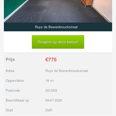
Ruys de Beerenbrouckstraat
Reageer op deze kamer!
€775
Prijs
Adres
Ruys de Beerenbrouckstraat
Oppervlakte
18 m²
Postcode
2613AS
Beschikbaar op
09-07-2026
Stad
Delft