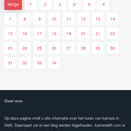
Vorige
1
2
3
4
5
6
7
8
9
10
11
12
13
14
15
16
17
18
19
20
21
22
23
24
25
26
27
28
29
30
31
32
33
34
Over ons
Op deze pagina vindt u alle informatie over het huren van kamers in
Delft. Daarnaast zal er een blog worden bijgehouden. kamerdelft.com is