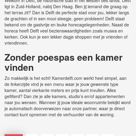
Welkom in Delft, de historische stad in het westen des lands. Delft
ligt in Zuid-Holland, nabij Den Haag. Ben jij iemand die graag op
het terras zit? Dan is Delft de perfecte stad voor jou, lekker langs
de grachten of in een mooi steegje, geen probleem! Delft staat
bekend om de gastvrije en leuke horecagelegenheden. Naast de
horeca heeft Delft veel bezienswaardigheden zoals musea en
kerken. Ook kun je een lekker dagje shoppen met je vrienden of
vriendinnen.
Zonder poespas een kamer
vinden
Zo makkelijk is het echt! Kamerdelft.com werkt heel simpel, aan
de linkerzijde vind je een menu waar je jouw gewenste type
kamer, aantal vierkante meters en prijs kunt invullen. Alles
gefilterd? Dan zie je alle kamers, studio’s en/of appartementen
naar jou wensen. Wanneer jij jouw ideale woonruimte bekijkt word
je automatisch doorverwezen naar onze partner, waar je direct
contact kunt opnemen met de verhuurder van de woning.